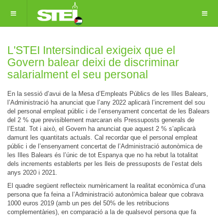
L'STEI Intersindical exigeix que el
Govern balear deixi de discriminar
salarialment el seu personal
En la sessió d’avui
de la Mesa d’Empleats Públics de les Illes Balears,
l’Administració ha anunciat que l’any 2022 aplicarà l’increment del sou
del personal empleat públic i de l’ensenyament concertat de les Balears
del 2 % que
previsiblement marcaran
els Pressuposts generals de
l’Estat. Tot i això, el Govern ha anunciat que aquest 2 % s’aplicarà
damunt les quantitats actuals.
Cal recordar que el personal empleat
públic i de l’ensenyament concertat
de l’Administració autonòmica de
les Illes Balears
és l’únic de tot Espanya que no ha rebut la totalitat
dels increments establerts per les lleis de pressuposts de l’estat dels
anys 2020 i 2021.
E
l quadre següent reflecteix numèricament la realitat econòmica d’una
persona que fa feina a l’Administració autonòmica balear que cobrava
1000 euros 2019 (amb un pes del 50% de les retribucions
complementàries), en comparació a la de qualsevol persona que fa