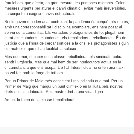
frau laboral que afecta, en gran mesura, les persones migrants. Calen
mesures urgents per aturar el canvi climàtic i evitar mals irreversibles.
La conjuntura exigeix canvis estructurals.
Si els governs poden anar controlant la pandèmia és perquè tots i totes,
amb una corresponsabilitat i disciplina exemplars, ens hem posat al
servei de la comunitat. Els vertaders protagonistes de tot plegat hem
estat els ciutadans i ciutadanes, els treballadors i treballadores. És de
justícia que a l’hora de cercar sortides a la crisi els protagonistes siguin
els mateixos que n’han facilitat la solució.
Més que mai, el paper de la classe treballadora i els sindicats cobra
sentit i urgència. Més que mai hem de ser interlocutors actius en la
circumstància que ens ocupa. L’STEI Intersindical ho entén així i així
ho vol fer, amb la força de tothom.
Per un Primer de Maig més conscient i reivindicatiu que mai. Per un
Primer de Maig que marqui un punt d’inflexió en la lluita pels nostres
drets socials i laborals. Pels nostre dret a una vida digna.
Amunt la força de la classe treballadora!