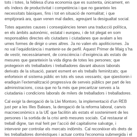
tots i totes, la feblesa d’una economia que es sustenta, únicament, en
els índexs de productivitat i competència i que no garanteix les
necessitats bàsiques, fins i tot en situació de normalitat; i que
empitjorarà ara, quan venen mal dades, agreujant la desigualtat social.
Totes aquestes causes i conseqüències tenen una traducció política,
en els àmbits autonòmic, estatal i europeu, i de tot plegat en som
responsables directes els ciutadans i ciutadanes que avalam a les
urnes formes de dirigir o unes altres. Ja no valen els apoliticismes. Ja
no val l’equidistància i mantenir-se de perfil. Aquest Primer de Maig s’ha
de vestir, necessàriament, de consciència i d’exigència als estats de
mesures que garanteixin la vida digna de totes les persones; que
protegeixin els treballadors i treballadores davant abusos laborals
derivats de la situació, parant esment en els treballs feminitzats; que
enforteixin el sistema públic en tots els seus vessants; que qüestionin i
eradiquin l’externalització progressiva de serveis públics per part de les
administracions, cosa que no fa més que precaritzar serveis a la
ciutadania i condicions laborals de milers de treballadors i treballadores.
Cal exigir la derogació de la Llei Montoro, la implementació d’un REB
just per a les Illes Balears, la derogació de la reforma laboral, canvis
macroeconòmics a la UE que facilitin als estats el sosteniment de les
persones i la sortida de la crisi amb mesures socials. Cal restaurar el
treball digne, tan mal ferit per l’acció del capitalisme salvatge, i
intervenir per controlar els mercats indòmits. Cal reconèixer els drets de
les treballadores domèstiques i actuar contra l'economia submergida i el