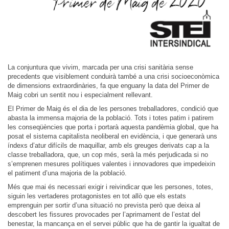
La conjuntura que vivim, marcada per una crisi sanitària sense
precedents que visiblement conduirà també a una crisi socioeconòmica
de dimensions extraordinàries, fa que enguany la data del Primer de
Maig cobri un sentit nou i especialment rellevant.
El Primer de Maig és el dia de les persones treballadores, condició que
abasta la immensa majoria de la població. Tots i totes patim i patirem
les conseqüències que porta i portarà aquesta pandèmia global, que ha
posat el sistema capitalista neoliberal en evidència, i que generarà uns
índexs d’atur difícils de maquillar, amb els greuges derivats cap a la
classe treballadora, que, un cop més, serà la més perjudicada si no
s’emprenen mesures polítiques valentes i innovadores que impedeixin
el patiment d’una majoria de la població.
Més que mai és necessari exigir i reivindicar que les persones, totes,
siguin les vertaderes protagonistes en tot allò que els estats
emprenguin per sortir d’una situació no prevista però que deixa al
descobert les fissures provocades per l’aprimament de l’estat del
benestar, la mancança en el servei públic que ha de gantir la igualtat de