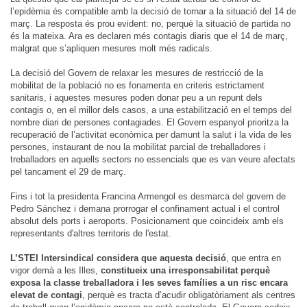
l’epidèmia és compatible amb la decisió de tornar a la situació del 14 de
març. La resposta és prou evident: no, perquè la situació de partida no
és la mateixa. Ara es declaren més contagis diaris que el 14 de març,
malgrat que s’apliquen mesures molt més radicals.
La decisió del Govern de relaxar les mesures de restricció de la
mobilitat de la població no es fonamenta en criteris estrictament
sanitaris, i aquestes mesures poden donar peu a un repunt dels
contagis o, en el millor dels casos, a una estabilització en el temps del
nombre diari de persones contagiades. El Govern espanyol prioritza la
recuperació de l’activitat econòmica per damunt la salut i la vida de les
persones, instaurant de nou la mobilitat parcial de treballadores i
treballadors en aquells sectors no essencials que es van veure afectats
pel tancament el 29 de març.
Fins i tot la presidenta Francina Armengol es desmarca del govern de
Pedro Sánchez i demana prorrogar el confinament actual i el control
absolut dels ports i aeroports. Posicionament que coincideix amb els
representants d'altres territoris de l'estat.
L’STEI Intersindical considera que aquesta decisió
, que entra en
vigor demà a les Illes,
constitueix una irresponsabilitat perquè
exposa la classe treballadora i les seves famílies a un risc encara
elevat de contagi
, perquè es tracta d’acudir obligatòriament als centres