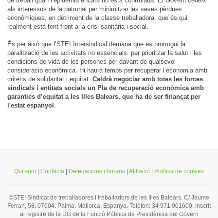
de treball quan l’epidèmia encara no està controlada. El Govern cedeix
als interessos de la patronal per minimitzar les seves pèrdues
econòmiques, en detriment de la classe treballadora, que és qui
realment està fent front a la crisi sanitària i social.
És per això que l’STEI Intersindical demana que es prorrogui la
paralització de les activitats no essencials: per prioritzar la salut i les
condicions de vida de les persones per davant de qualsevol
consideració econòmica. Hi haurà temps per recuperar l’economia amb
criteris de solidaritat i equitat.
Caldrà negociar amb totes les forces
sindicals i entitats socials un Pla de recuperació econòmica amb
garanties d’equitat a les Illes Balears, que ha de ser finançat per
l'estat espanyol
.
Qui som
|
Contacta
|
Delegacions i horaris
|
Afiliació
|
Política de cookies
©STEI Sindicat de treballadores i treballadors de les Illes Balears. C/ Jaume
Ferran, 58. 07004. Palma. Mallorca. Espanya. Telèfon: 34 971 901600. Inscrit
al registre de la DG de la Funció Pública de Presidència del Govern