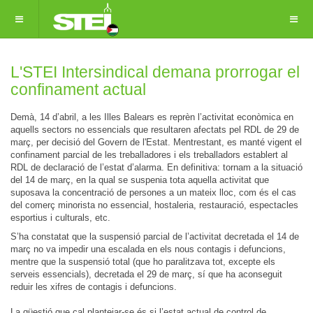
L'STEI Intersindical demana prorrogar el
confinament actual
Demà, 14 d’abril, a les Illes Balears es reprèn l’activitat econòmica en
aquells sectors no essencials que resultaren afectats pel RDL de 29 de
març, per decisió del Govern de l'Estat. Mentrestant, es manté vigent el
confinament parcial de les treballadores i els treballadors establert al
RDL de declaració de l’estat d’alarma. En definitiva: tornam a la situació
del 14 de març, en la qual se suspenia tota aquella activitat que
suposava la concentració de persones a un mateix lloc, com és el cas
del comerç minorista no essencial, hostaleria, restauració, espectacles
esportius i culturals, etc.
S’ha constatat que la suspensió parcial de l’activitat decretada el 14 de
març no va impedir una escalada en els nous contagis i defuncions,
mentre que la suspensió total (que ho paralitzava tot, excepte els
serveis essencials), decretada el 29 de març, sí que ha aconseguit
reduir les xifres de contagis i defuncions.
La qüestió que cal plantejar-se és si l’estat actual de control de